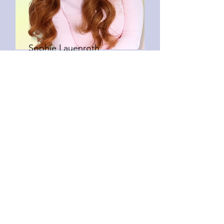
Sophie Lauenroth
Psychologin (M.Sc. London),
Bestseller Autorin