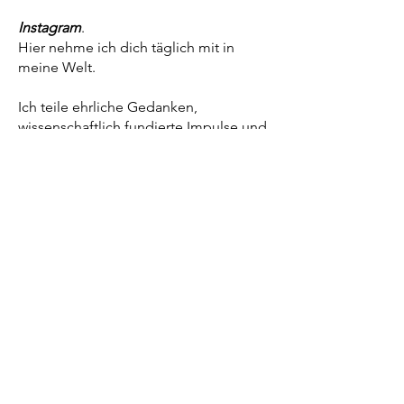
Instagram
.
Hier nehme ich dich täglich mit in
meine Welt.
Ich teile ehrliche Gedanken,
wissenschaftlich fundierte Impulse und
kleine Herzensmomente, die dich
dabei unterstützen, wieder mehr
Verbindung zu dir selbst zu finden und
ein glückliches, erfülltes Leben zu
gestalten.
Du bekommst nicht nur Inspiration,
sondern auch echte Einblicke hinter
die Kulissen meines Lebens und
meiner Arbeit – in all ihren Höhen,
Herausforderungen und Erkenntnissen.
Denn ich glaube, dass wir gemeinsam
am meisten wachsen, wenn wir uns
authentisch begegnen.